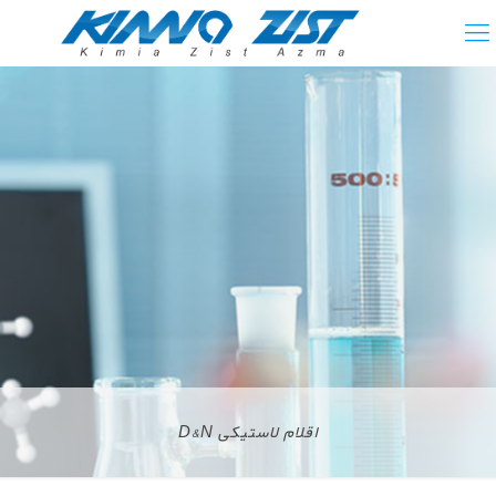
اقلام لاستیکی D&N