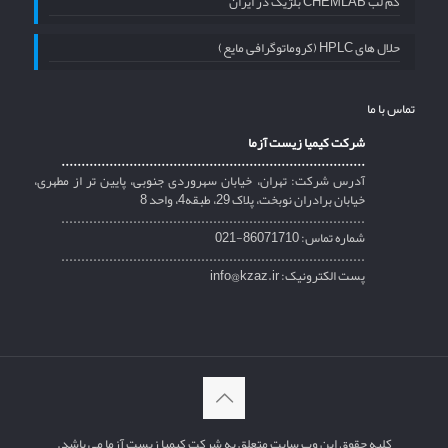
کم لب CHEMLAB بلژیک در ایران
حلال های HPLC (کروماتوگرافی مایع)
تماس با ما
شرکت کیمیا زیست آزما
............................................................................
آدرس شرکت: تهران، خیابان سهروردی جنوبی، پایین تر از مطهری،
خیابان برادران نوبخت، پلاک 29، طبقه4، واحد 8
............................................................................
شماره تماس: 86071710-021
............................................................................
پست الکترونیک: info@kzaz.ir
کلیه حقوق این وب سایت متعلق به شرکت کیمیا زیست آزما می باشد.