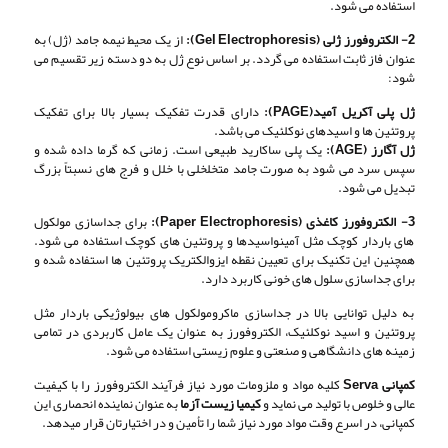
استفاده می شود.
2- الکتروفورز ژلی (Gel Electrophoresis):
از یک محیط نیمه جامد (ژل) به
عنوان فاز ثابت استفاده می گردد. بر اساس نوع ژل به دو دسته زیر تقسیم می
شود:
ژل پلی آکریل آمید(PAGE):
دارای قدرت تفکیک بسیار بالا برای تفکیک
پروتئین ها و اسیدهای نوکلئیک می باشد.
ژل آگارز (AGE):
یک پلی ساکارید طبیعی است. زمانی که گرما داده شده و
سپس سرد می شود به صورت جامد متخلخلی با خلل و فرج های نسبتاً بزرگ
تبدیل می شود.
3- الکتروفورز کاغذی (Paper Electrophoresis):
برای جداسازی مولکول
های باردار کوچک مثل آمینواسیدها و پروتئین های کوچک استفاده می شود.
همچنین این تکنیک برای تعیین نقطه ایزوالکتریک پروتئین ها استفاده شده و
برای جداسازی سلول های خونی کاربرد دارد.
به دلیل توانایی بالا در جداسازی ماکرومولکول های بیولوژیکی باردار مثل
پروتئین و اسید نوکلئیک، الکتروفورز به عنوان یک عامل کاربردی در تمامی
زمینه های دانشگاهی و صنعتی و علوم زیستی استفاده می شود.
کمپانی Serva
کلیه مواد و ملزومات مورد نیاز فرآیند الکتروفورز را با کیفیت
عالی و خلوص با تولید می نماید و
کیمیا زیست آزما
به عنوان نماینده انحصاری این
کمپانی، در اسرع وقت مواد مورد نیاز شما را تأمین و در اختیارتان قرار میدهد.