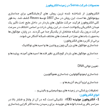
محصولات شرکت Serva در زمینه الکتروفورز
الکتروفورز از شناخته شده ترین روش های آزمایشگاهی برای جداسازی
بیومولکول ها است. این روش در سال 1807 توسط Reuss کشف شد. به طور
کلی الکتروفورز فرآیند حرکت ملکول های باردار در داخل مایع تحت تأثیر یک
میدان الکتریکی یکنواخت است. در این روش ذرات بر اساس اختلاف در سرعت
حرکت درون یک شبکه متخلخل از یکدیگر جدا می گردند. در پایان، مولکول ها
به صورت باندهای مجزا در قسمت های مختلف شبکه آشکار می شوند.
برخی از کاربردهای الکتروفورز:
– جداسازی مولکول های بزرگی چون پروتئین ها و اسیدهای نوکلئیک
– جداسازی مولکول های باردار کوچکتری نظیر قندها, اسیدهای آمینه، پپتیدها و
…
– تعیین توالی DNA
– جداسازی ایمونوگلولولین، جداسازی هموگلوبین
– جداسازی ایزو آنزیم، آنزیم ها و …
– تحقیقات پزشکی در زمینه های بیوشیمیایی و بالینی و …
انواع الکتروفورز:
1- الکتروفورز موئینه (CE):
تکنیکی است که در آن از ولتاژ و فشار بالا در
سراسر بافر پرشده با لوله های مویینه، برای رسیدن به حداکثر کارایی جداسازی