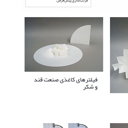
فیلترهای کاغذی صنعت قند
و شکر