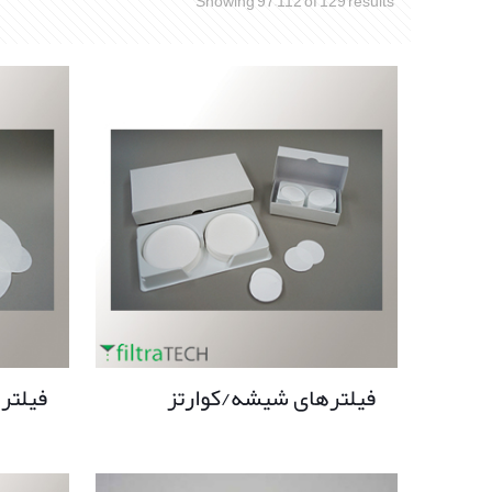
Showing 97–112 of 129 results
فیلترهای شیشه/کوارتز
فیلتر