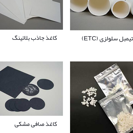
کاغذ جاذب بلاتینگ
یمبل سلولزی (ETC)
کاغذ صافی مشکی