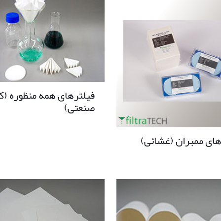
فیلترهای همه منظوره (ک
صنعتی)
های ممبران (غشائی)