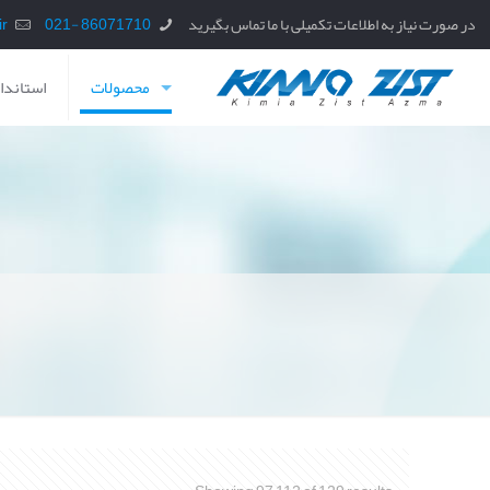
در صورت نیاز به اطلاعات تکمیلی با ما تماس بگیرید
86071710 -021
info@kzaz.ir
محصولات
استاندار