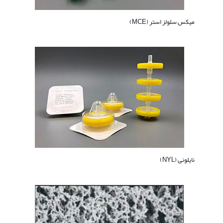
میکس سلولز استر (MCE)
نایلونی (NYL)