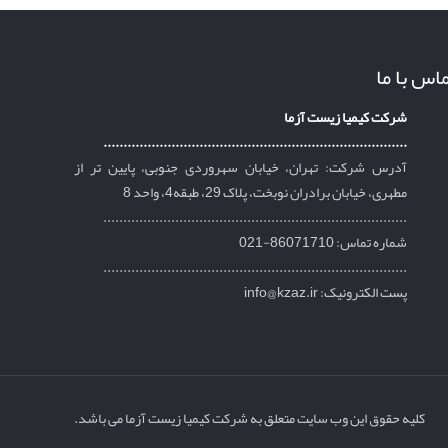
اس با ما
شرکت کیمیا زیست آزما
............................................................................
آدرس شرکت: تهران، خیابان سهروردی جنوبی، پایین تر از
مطهری، خیابان برادران نوبخت، پلاک 29، طبقه4، واحد 8
............................................................................
شماره تماس: 86071710-021
............................................................................
پست الکترونیک: info@kzaz.ir
کلیه حقوق این وب سایت متعلق به شرکت کیمیا زیست آزما می باشد.