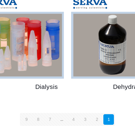
Dialysis
Dehydr
9
8
7
…
4
3
2
1