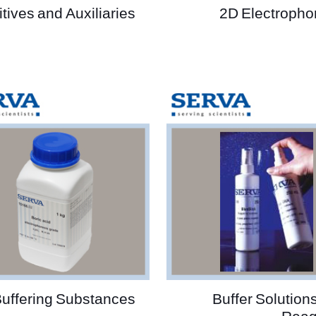
tives and Auxiliaries
2D Electropho
uffering Substances
Buffer Solution