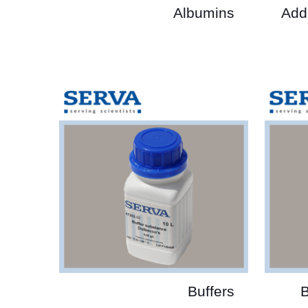
Albumins
Addi
Buffers
B