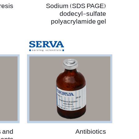
resis
(SDS PAGE) Sodium
dodecyl-sulfate
polyacrylamide gel
s and
Antibiotics