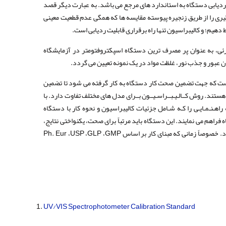
 ردیابی دستگاه به استاندارد های مرجع می باشد. به عبارت دیگر قصد
 گیری را از طریق زنجیره پیوسته مقایسه ها که همگی عدم قطعیت معینی
اط دهیم؛ و کالیبراسیون تنها راه برقراری قابلیت ردیابی است.
ئی، به عنوان پر مصرف ترین دستگاه اسپکتروفتومتر در آزمایشگاه
 عبور و جذب نور، غلظت مواد در یک نمونه تعیین می گردد.
ست که جهت تضمین صحت کار دستگاه به کار گرفته می شود تا تضمین
ستند. روش کــالـیـبــراسـیــون بــرای مدل های مختلف تفاوت دارد. با
ـه راهـنـمـایـی را کـه شـامل جزئیات کالیبراسیون و نحوه کار با دستگاه
راهم می نمایند. این دستگاه باید مرتباً برای صحت، یکنواختی نتایج،
عملکرد و همچنین مستندات بررسی گردد. خصوصاً زمانی که مبنای کار بر اساسPh. Eur ،USP ،GLP ،GMP
UV/VIS Spectrophotometer Calibration Standard