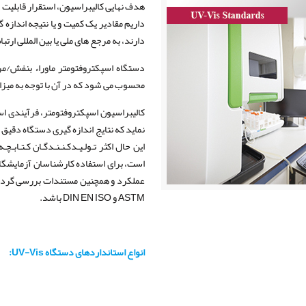
هدف نهایی کالیبراسیون، استقرار قابلیت
داریم مقادیر یک کمیت و یا نتیجه اندازه
دارند، به مرجع های ملی یا بین المللی ارتب
دستگاه اسپکتروفتومتر ماوراء بنفش/مر
محسوب می شود که در آن با توجه به میزان
کالیبراسیون اسپکتروفتومتر، فرآیندی ا
نماید که نتایج اندازه گیری دستگاه دقیق ه
این حال اکثر تـولـیـدکـنـنـدگـان کـتـابـچ
است، برای استفاده کارشناسان آزمایشگاه ف
ASTM و DIN EN ISO باشد.
انواع استانداردهای دستگاه UV-Vis: