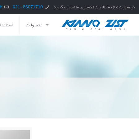
در صورت نیاز به اطلاعات تکمیلی با ما تماس بگیرید
86071710 -021
info@kzaz.ir
محصولات
استاندار