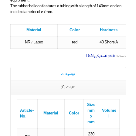
equipment.
The rubber balloon features a tubing with a length of 140mm and an
inside diameter of ⌀7mm.
Material
Color
Hardness
NR / Latex
red
40 Shore A
دسته:
اقلام لاستیکی D&N
توضیحات
نظرات (0)
Size
Article-
mm
Volume
Material
Color
No.
x
l
mm
230