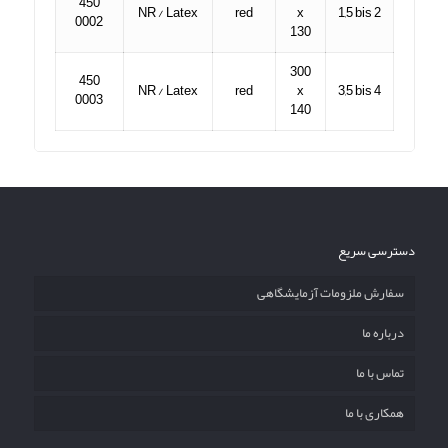
450
NR / Latex
red
x
1,5 bis 2
0002
130
300
450
NR / Latex
red
x
3,5 bis 4
0003
140
دسترسی سریع
سفارش ملزومات آزمایشگاهی
درباره ما
تماس با ما
همکاری با ما