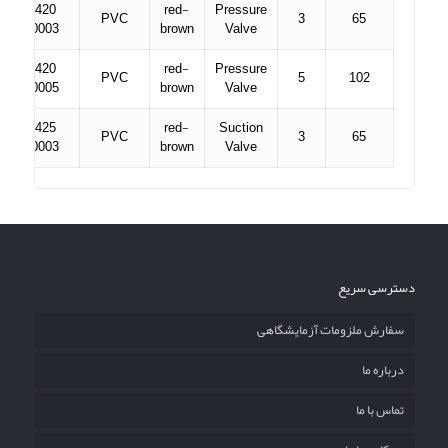
420
red-
Pressure
PVC
3
65
0003
brown
Valve
420
red-
Pressure
PVC
5
102
0005
brown
Valve
425
red-
Suction
PVC
3
65
0003
brown
Valve
دسترسی سریع
سفارش ملزومات آزمایشگاهی
درباره ما
تماس با ما