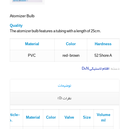
Atomizer Bulb
Quality
The atomizer bulb features a tubing with a length of 25cm.
Material
Color
Hardness
PVC
red-brown
52 Shore A
دسته:
اقلام لاستیکی D&N
توضیحات
نظرات (0)
Article-
Volume
Material
Color
Valve
Size
No.
ml