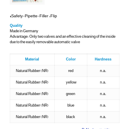
«
Safety-Pipette-Filler «Flip
Quality
Made in Germany
Advantage: Only two valves and an effective cleaning of the inside
due to the easily removable automatic valve
Material
Color
Hardness
Natural Rubber (NR)
red
n.a.
Natural Rubber (NR)
yellow
n.a.
Natural Rubber (NR)
green
n.a.
Natural Rubber (NR)
blue
n.a.
Natural Rubber (NR)
black
n.a.