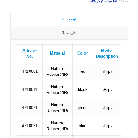
دسته:
اقلام لاستیکی D&N
توضیحات
نظرات (0)
Article-
Model
Material
Color
No.
Description
Natural
471 0001
red
«Flip»
Rubber (NR)
Natural
471 0011
black
«Flip»
Rubber (NR)
Natural
471 0021
green
«Flip»
Rubber (NR)
Natural
471 0031
blue
«Flip»
Rubber (NR)