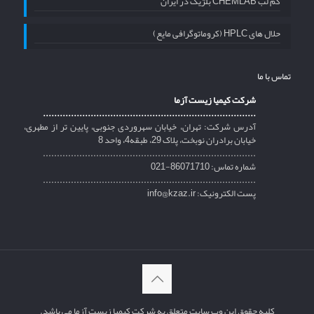
کم لب CHEMLAB بلژیک در ایران
حلال های HPLC (کروماتوگرافی مایع)
تماس با ما
شرکت کیمیا زیست آزما
............................................................................
آدرس شرکت: تهران، خیابان سهروردی جنوبی، پایین تر از مطهری،
خیابان برادران نوبخت، پلاک 29، طبقه4، واحد 8
............................................................................
شماره تماس: 86071710-021
............................................................................
پست الکترونیک: info@kzaz.ir
کلیه حقوق این وب سایت متعلق به شرکت کیمیا زیست آزما می باشد.