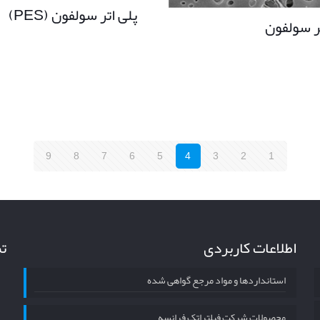
پلی اتر سولفون (PES)
ر سولفون
9
8
7
6
5
4
3
2
1
اطلاعات کاربردی
تم
استانداردها و مواد مرجع گواهی شده
محصولات شرکت فیلتراتک فرانسه