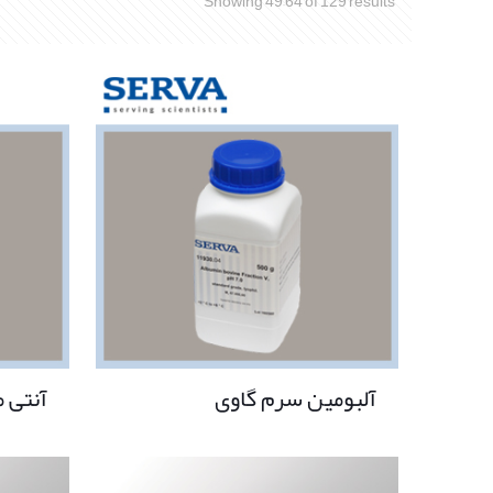
Showing 49–64 of 129 results
آلبومین سرم گاوی
آنتی م