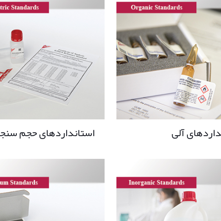
داردهای آلی
استانداردهای حجم سنج