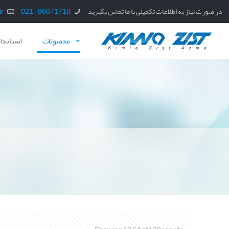
در صورت نیاز به اطلاعات تکمیلی با ما تماس بگیرید
86071710 -021
info@kzaz.ir
محصولات
استاندار