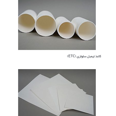
کاغذ تیمبل سلولزی (ETC)