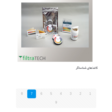
کاغذهای شناساگر
8
7
6
5
4
3
2
1
9