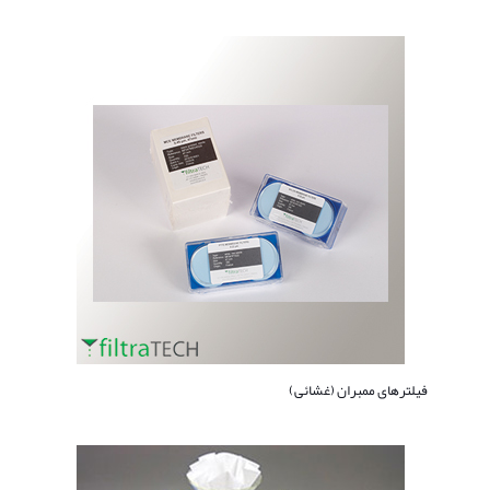
فیلترهای ممبران (غشائی)