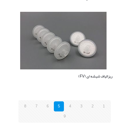
ریزالیاف شیشه ای (FV)
8
7
6
5
4
3
2
1
9