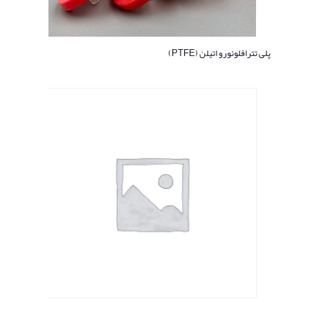
پلی تترافلوئورو اتیلن (PTFE)